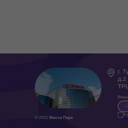
г. 
д.2
ТРЦ
Введи
Я 
© 2022
Мисти Парк
по