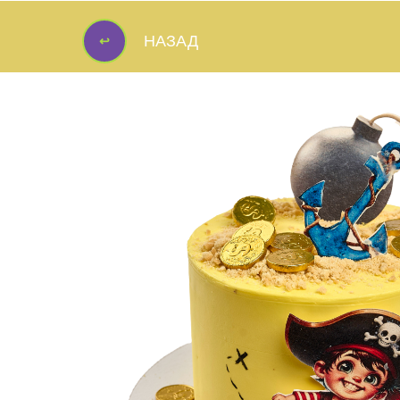
↩
НАЗАД
↩