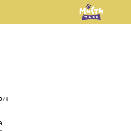
вик
й