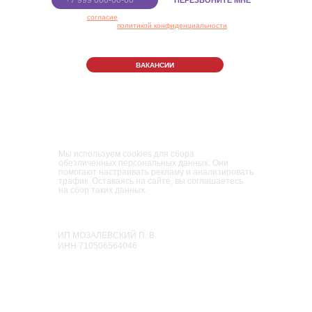
ПЕРЕЗВОНИТЕ МНЕ
Я даю
согласие
на обработку персональных данных в
соответствии с
политикой конфиденциальности
ВАКАНСИИ
Правила Парка
Политика конфиденциальности
Пользовательское соглашение
Мы используем cookies для сбора
обезличенных персональных данных. Они
помогают настраивать рекламу и анализировать
трафик. Оставаясь на сайте, вы соглашаетесь
на сбор таких данных.
Парк развлечений и приключений для
взрослых и детей
«Мисти Парк»
ИП МОЗАЛЕВСКИЙ П. В.
ИНН 710506564046