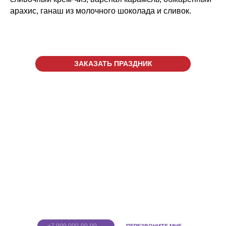
арахис, ганаш из молочного шоколада и сливок.
ЗАКАЗАТЬ ПРАЗДНИК
г. Тула, ул.Пролетарская д.2
ТРЦ "МАКСИ", 1 этаж
+7 (4872) 24-45-10
CALL ЦЕНТР
‎+7 (920) 744-10-20
VR АРЕНА
Введите номер
телефона