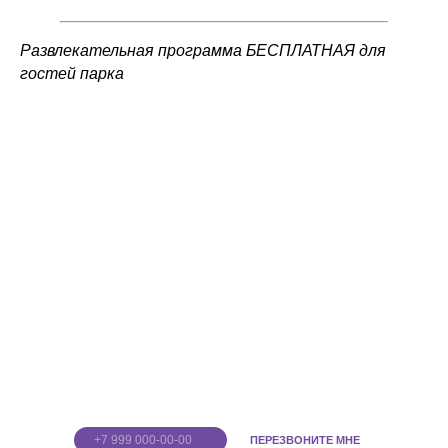
Развлекательная программа БЕСПЛАТНАЯ для
гостей парка
г. Тула, ул.Пролетарская д.2
ТРЦ "МАКСИ", 1 этаж
+7 (4872) 24-45-10
CALL ЦЕНТР
‎+7 (920) 744-10-20
VR АРЕНА
Введите номер
телефона
ПЕРЕЗВОНИТЕ МНЕ