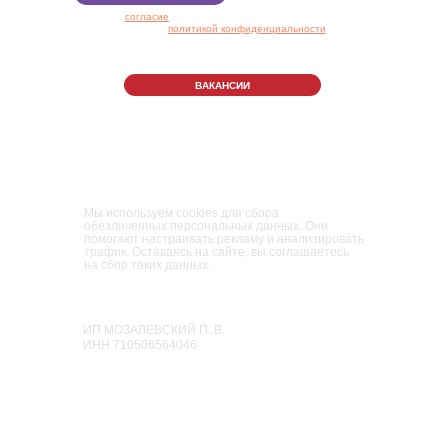
Я даю
согласие
на обработку персональных данных в
соответствии с
политикой конфиденциальности
ВАКАНСИИ
Правила Парка
Политика конфиденциальности
Пользовательское соглашение
Мы используем cookies для сбора
обезличенных персональных данных. Они
помогают настраивать рекламу и анализировать
трафик. Оставаясь на сайте, вы соглашаетесь
на сбор таких данных.
Парк развлечений и приключений для
взрослых и детей
«Мисти Парк»
ИП МОЗАЛЕВСКИЙ П. В.
ИНН 710506564046