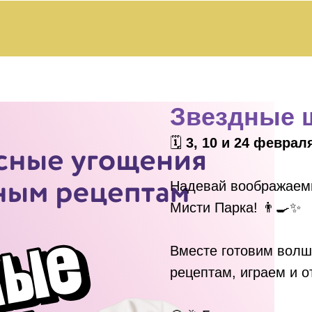
Звездные
🗓
3, 10 и 24 февра
Надевай воображаем
Мисти Парка! 👨‍🍳✨
Вместе готовим волш
рецептам, играем и 