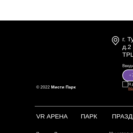
г. 
д.2
ТРЦ
Введи
Я 
© 2022
Мисти Парк
по
VR АРЕНА
ПАРК
ПРАЗД