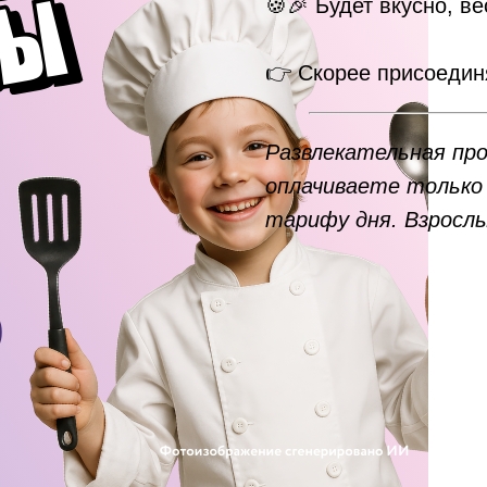
🍪🎉 Будет вкусно, в
👉 Скорее присоедин
Развлекательная пр
оплачиваете только 
тарифу дня. Взрослы