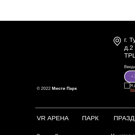
г. 
д.2
ТРЦ
Введи
Я 
© 2022
Мисти Парк
по
VR АРЕНА
ПАРК
ПРАЗД