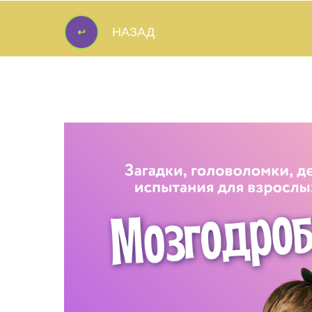
↩
НАЗАД
↩