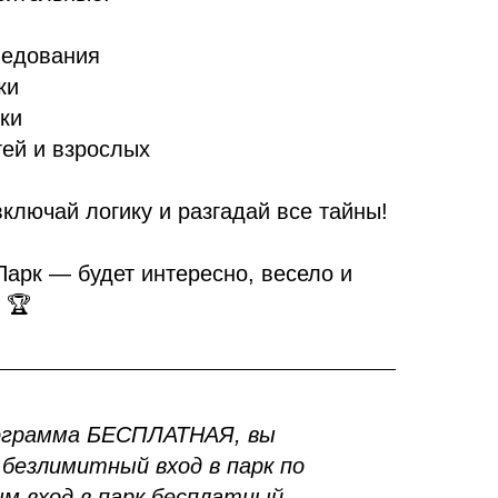
ледования
ки
ки
тей и взрослых
ключай логику и разгадай все тайны!
Парк — будет интересно, весело и
 🏆
ограмма БЕСПЛАТНАЯ, вы
безлимитный вход в парк по
м вход в парк бесплатный.