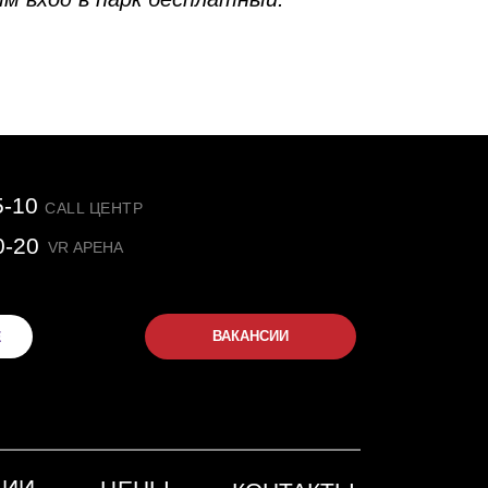
5-10
CALL ЦЕНТР
0-20
VR АРЕНА
Е
ВАКАНСИИ
ЦИИ