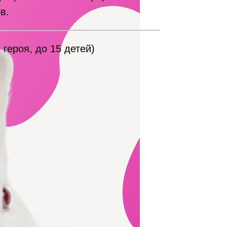
в.
2 героя, до 15 детей)