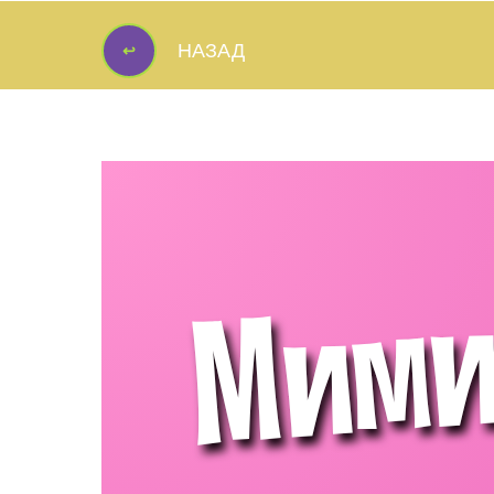
↩
НАЗАД
↩