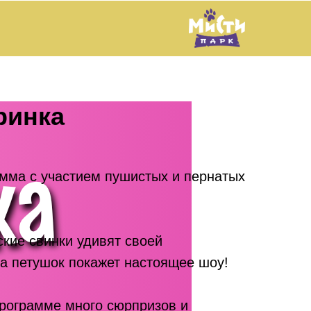
ринка
мма с участием пушистых и пернатых
ские свинки удивят своей
 а петушок покажет настоящее шоу!
программе много сюрпризов и